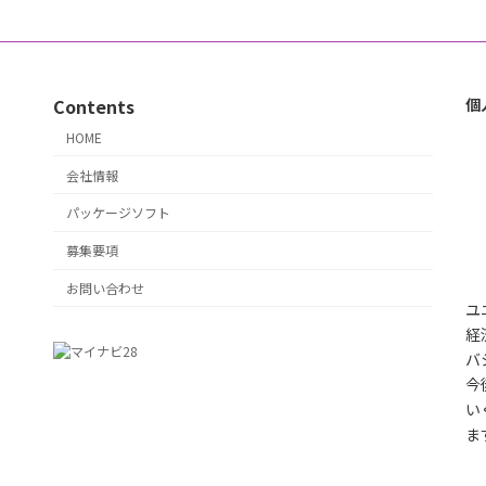
ー
ー
ー
ジ
ジ
ジ
Contents
個
HOME
会社情報
パッケージソフト
募集要項
お問い合わせ
ユ
経
バ
今
い
ま