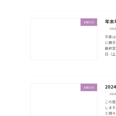
年末
お知らせ
202
平素は
に勝手
最終営
日（土 
20
お知らせ
202
この度
します
ど様々