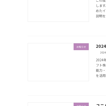
この度
します
めたイ
説明を
20
お知らせ
202
202
フト株
能力・
を活用
ユニ