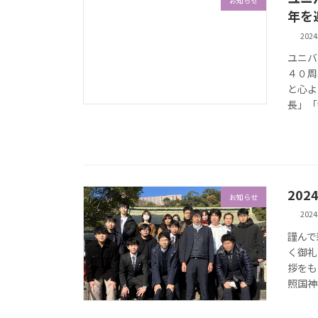
お知らせ
年を
202
ユニバ
４０周
と心よ
長」「
20
お知らせ
202
謹んで
く御礼
拶をも
照国神