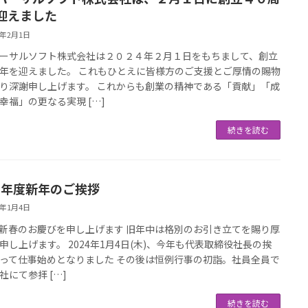
迎えました
4年2月1日
ーサルソフト株式会社は２０２４年２月１日をもちまして、創立
年を迎えました。 これもひとえに皆様方のご支援とご厚情の賜物
り深謝申し上げます。 これからも創業の精神である「貢献」「成
幸福」の更なる実現 […]
続きを読む
24年度新年のご挨拶
4年1月4日
新春のお慶びを申し上げます 旧年中は格別のお引き立てを賜り厚
申し上げます。 2024年1月4日(木)、今年も代表取締役社長の挨
って仕事始めとなりました その後は恒例行事の初詣。社員全員で
社にて参拝 […]
続きを読む