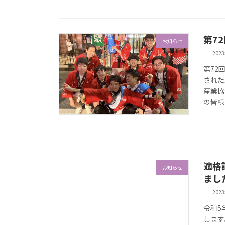
第7
お知らせ
202
第72
された
産業協
の皆様
適格
お知らせ
まし
202
令和5
します