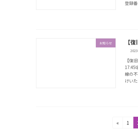
登録番
【復
お知らせ
202
【復旧
17:
線の不
けいた
投
固
«
1
定
稿
ペ