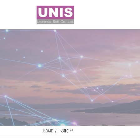
コ
ナ
ン
ビ
テ
ゲ
ン
ー
ツ
シ
へ
ョ
ス
ン
キ
に
ッ
移
プ
動
HOME
お知らせ