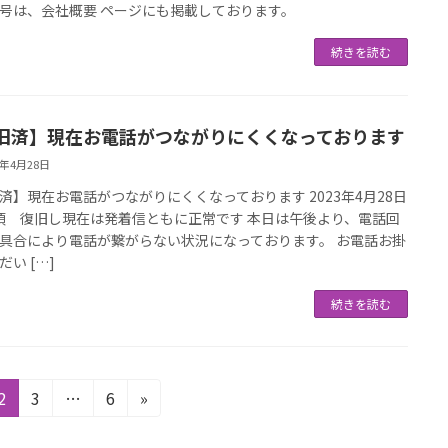
号は、会社概要 ページにも掲載しております。
続きを読む
旧済】現在お電話がつながりにくくなっております
3年4月28日
済】現在お電話がつながりにくくなっております 2023年4月28日
45頃 復旧し現在は発着信ともに正常です 本日は午後より、電話回
具合により電話が繋がらない状況になっております。 お電話お掛
だい […]
続きを読む
固
固
固
2
3
…
6
»
定
定
定
ペ
ペ
ペ