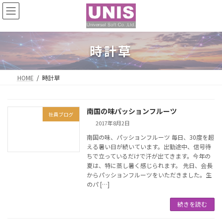
コ
ナ
ン
ビ
テ
ゲ
ン
ー
ツ
シ
時計草
へ
ョ
ス
ン
キ
に
HOME
時計草
ッ
移
プ
動
南国の味パッションフルーツ
社員ブログ
2017年8月2日
南国の味、パッションフルーツ 毎日、30度を超
える暑い日が続いています。出勤途中、信号待
ちで立っているだけで汗が出てきます。今年の
夏は、特に蒸し暑く感じられます。 先日、会長
からパッションフルーツをいただきました。生
のパ […]
続きを読む