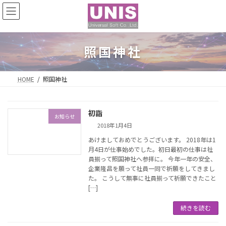
コ
ナ
ン
ビ
テ
ゲ
ン
ー
ツ
シ
照国神社
へ
ョ
ス
ン
キ
に
HOME
照国神社
ッ
移
プ
動
初詣
お知らせ
2018年1月4日
あけましておめでとうございます。 2018年は1
月4日が仕事始めでした。初日最初の仕事は社
員揃って照国神社へ参拝に。 今年一年の安全、
企業隆昌を願って社員一同で祈願をしてきまし
た。 こうして無事に社員揃って祈願できたこと
[…]
続きを読む