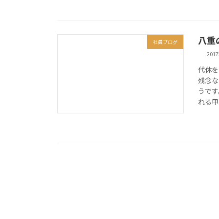
八重
社員ブログ
201
代休を
残念な
うです
れる甲