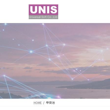
コ
ナ
ン
ビ
テ
ゲ
ン
ー
ツ
シ
へ
ョ
ス
ン
キ
に
ッ
移
プ
動
HOME
甲突池