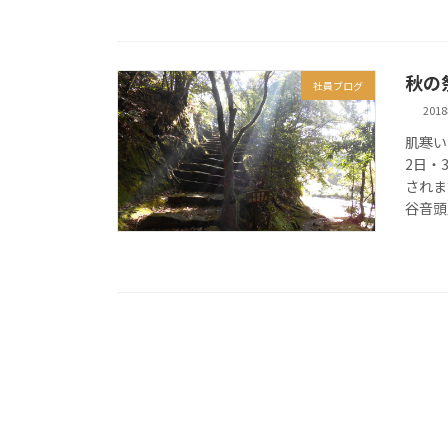
秋の
社員ブログ
201
肌寒い
2日・
されま
谷音頭