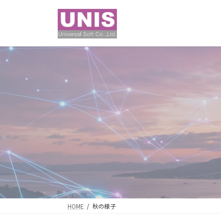
コ
ナ
ン
ビ
テ
ゲ
ン
ー
ツ
シ
へ
ョ
ス
ン
キ
に
ッ
移
プ
動
HOME
秋の様子