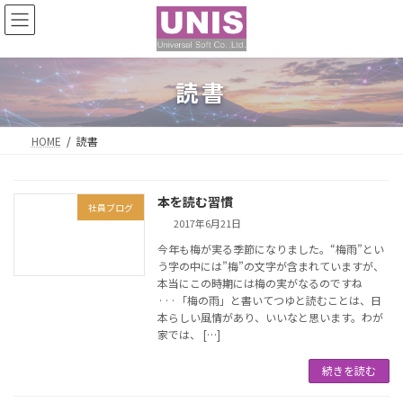
コ
ナ
ン
ビ
テ
ゲ
ン
ー
ツ
シ
読書
へ
ョ
ス
ン
キ
に
HOME
読書
ッ
移
プ
動
本を読む習慣
社員ブログ
2017年6月21日
今年も梅が実る季節になりました。“梅雨”とい
う字の中には”梅”の文字が含まれていますが、
本当にこの時期には梅の実がなるのですね
···「梅の雨」と書いてつゆと読むことは、日
本らしい風情があり、いいなと思います。わが
家では、 […]
続きを読む