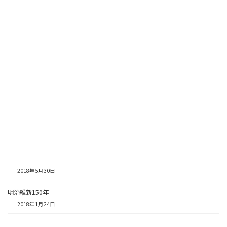
秋の祭りに向けて
2018年10月24日
鹿児島の夏の風物詩
2018年8月31日
大河ドラマ館再び
2018年6月14日
鹿児島の様子
2018年5月30日
明治維新150年
2018年1月24日